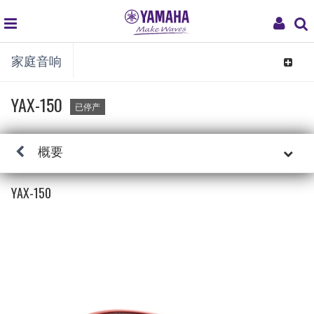
global
My
家庭音响
navigation
Acco
Toggle
navigat
YAX-150
已停产
概要
YAX-150