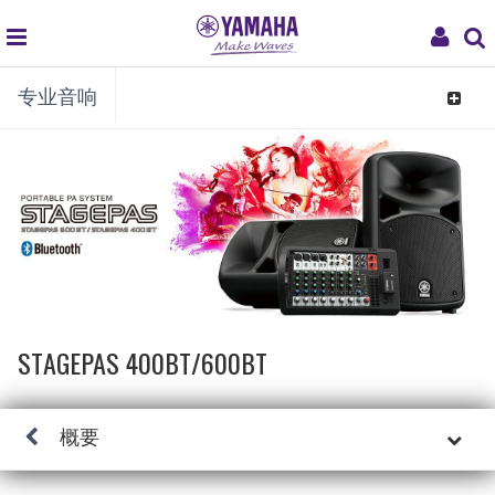
global
My
专业音响
navigation
Acco
Toggle
navigat
STAGEPAS 400BT/600BT
概要