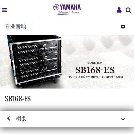
global
My
专业音响
navigation
Acco
Toggle
navigat
SB168-ES
概要