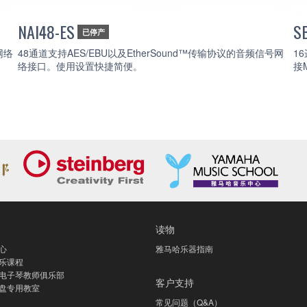
NAI48-ES
S
已停产
e网络
48通道支持AES/EBU以及EtherSound™传输协议的音频信号网
1
络接口。使用设置快捷简便。
接
读物
心
雅马哈乐器指南
乐课程
电子琴教师俱乐部
客户支持
盘专用教室
常见问题（Q&A）