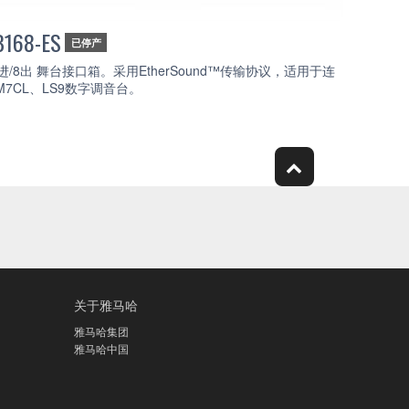
B168-ES
已停产
6进/8出 舞台接口箱。采用EtherSound™传输协议，适用于连
M7CL、LS9数字调音台。
关于雅马哈
雅马哈集团
雅马哈中国