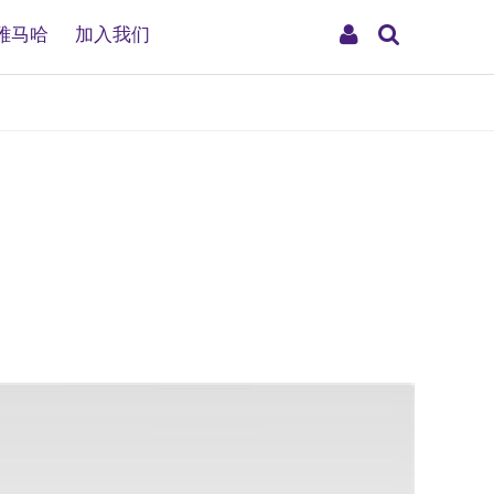
搜
My
雅马哈
加入我们
索
Account