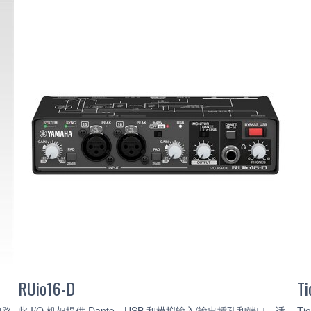
RUio16-D
T
4路
此 I/O 机架提供 Dante、USB 和模拟输入/输出插孔和端口，适
T