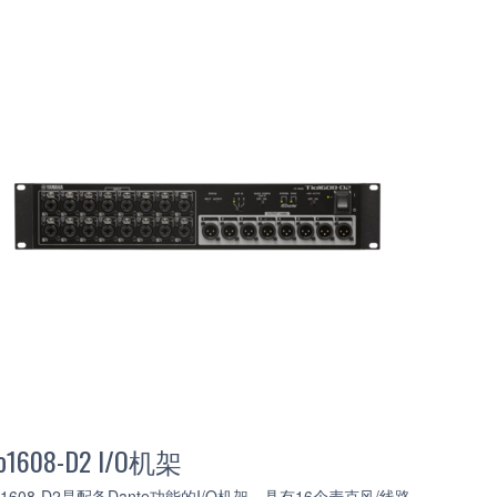
io1608-D2 I/O机架
io1608-D2是配备Dante功能的I/O机架，具有16个麦克风/线路