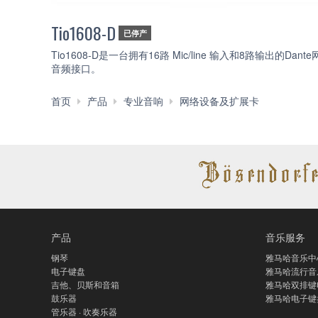
Tio1608-D
已停产
Tio1608-D是一台拥有16路 Mic/line 输入和8路输出的Dant
音频接口。
音
首页
产品
专业音响
网络设备及扩展卡
频
接
口
产品
音乐服务
钢琴
雅马哈音乐中
电子键盘
雅马哈流行音
吉他、贝斯和音箱
雅马哈双排键
鼓乐器
雅马哈电子键
管乐器 · 吹奏乐器