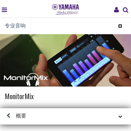
global
My
专业音响
navigation
Acco
Toggle
navigat
MonitorMix
概要