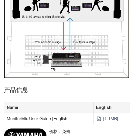
产品信息
Name
English
MonitorMix User Guide [English]
[1.1MB]
价格：免费