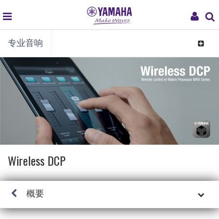
global
My
专业音响
navigation
Acco
Toggle
navigat
Wireless DCP
概要