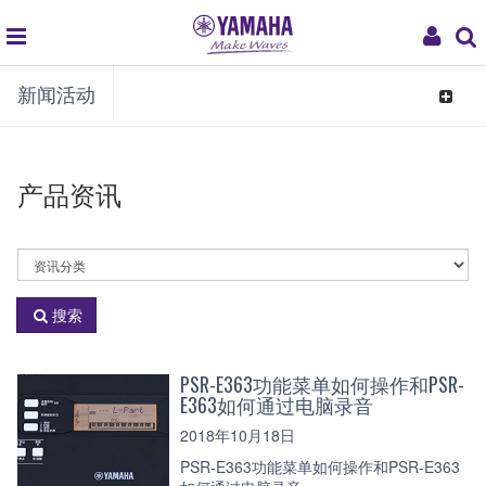
global
My
新闻活动
navigation
Acco
Toggle
navigat
产品资讯
选
择
资
搜索
讯
分
类
PSR-E363功能菜单如何操作和PSR-
E363如何通过电脑录音
2018年10月18日
PSR-E363功能菜单如何操作和PSR-E363