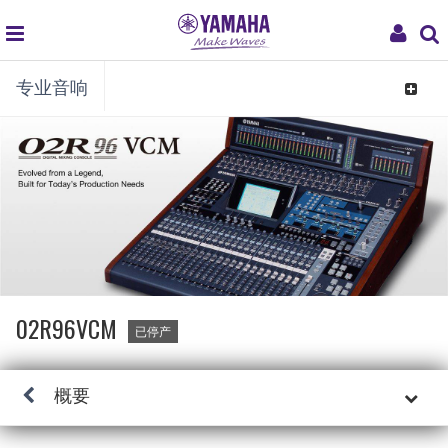
global
My
专业音响
navigation
Acco
Toggle
navigat
02R96VCM
已停产
概要