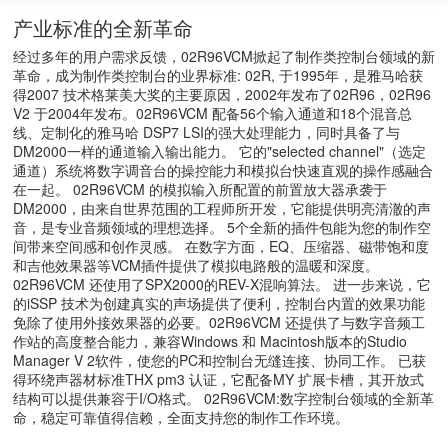
产业标准的全新革命
经过多年的用户需求反馈，02R96VCM掀起了制作类控制台领域的新
革命，成为制作类控制台的业界标准: 02R, 于1995年，是雅马哈获
得2007 技术格莱美大奖的主要原因，2002年发布了02R96，02R96
V2 于2004年发布。02R96VCM 配备56个输入通道和18个混音总
线、定制化的雅马哈 DSP7 LSI的强大处理能力，同时具备了与
DM2000一样的通道输入输出能力。 它的"selected channel"（选定
通道）系统将数字调音台的操控能力和模拟台快速直观的操作感融合
在一起。 02R96VCM 的模拟输入所配置的前置放大器承袭于
DM2000，由来自世界范围的工程师所开发，它能提供明亮清澈的声
音，是专业音频领域的理想选择。 5个全新的插件包能为您的制作空
间带来空间感和创作灵感。 在数字方面，EQ、压缩器、磁带饱和度
和吉他效果器等VCM插件提供了模拟电路般的温暖和深度。
02R96VCM 还使用了SPX2000的REV-X混响算法。 进一步来说，它
的iSSP 技术为创建真实的声场提供了便利，控制台内置的效果功能
免除了使用外接效果器的必要。02R96VCM 还提供了与数字音频工
作站的高度整合能力，兼容Windows 和 Macintosh版本的Studio
Manager V 2软件，使您的PC和控制台无缝连接、协同工作。 已获
得环绕声器材标准THX pm3 认证，它配备MY 扩展卡槽，其开放式
结构可以提供兼容于I/O格式。 02R96VCM:数字控制台领域的全新革
命，稳定可靠值得信赖，全面支持您的制作工作环境。