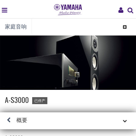
global
My
家庭音响
navigation
Acco
Toggle
navigat
A-S3000
已停产
概要