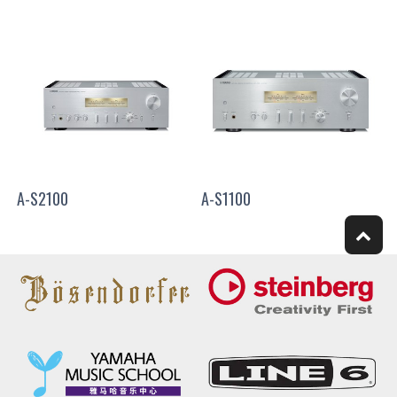
A-S2100
A-S1100