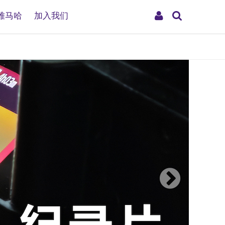
搜
My
雅马哈
加入我们
索
Account