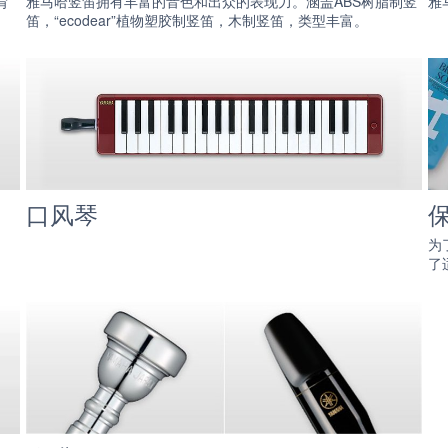
育
雅马哈竖笛拥有丰富的音色和出众的表现力。涵盖ABS树脂制竖
雅
笛，“ecodear”植物塑胶制竖笛，木制竖笛，类型丰富。
口风琴
为
了