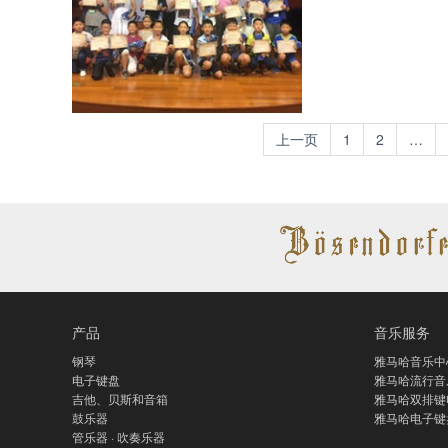
上一页
1
2
…
产品
音乐服务
钢琴
雅马哈音乐中
电子键盘
雅马哈流行音
吉他、贝斯和音箱
雅马哈双排键
鼓乐器
雅马哈电子键
管乐器 · 吹奏乐器