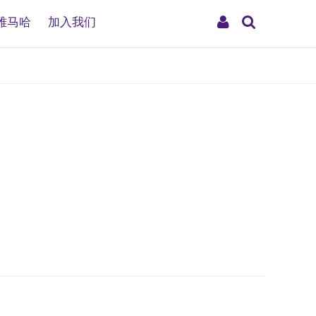
搜
My
雅马哈
加入我们
索
Account