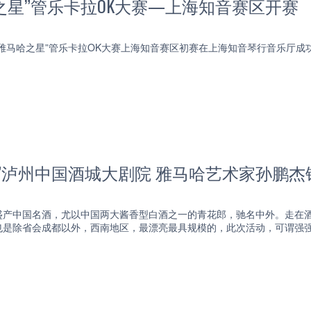
马哈之星”管乐卡拉OK大赛—上海知音赛区开赛
17“雅马哈之星”管乐卡拉OK大赛上海知音赛区初赛在上海知音琴行音乐厅成
夜”泸州中国酒城大剧院 雅马哈艺术家孙鹏
盛产中国名酒，尤以中国两大酱香型白酒之一的青花郎，驰名中外。走在
也是除省会成都以外，西南地区，最漂亮最具规模的，此次活动，可谓强