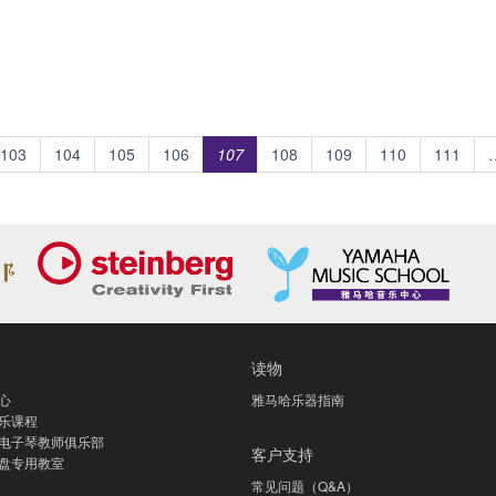
103
104
105
106
107
108
109
110
111
读物
心
雅马哈乐器指南
乐课程
电子琴教师俱乐部
客户支持
盘专用教室
常见问题（Q&A）