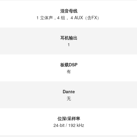
混音母线
1 立体声，4 组， 4 AUX（含FX）
耳机输出
1
板载DSP
有
Dante
无
位深/采样率
24-bit / 192 kHz