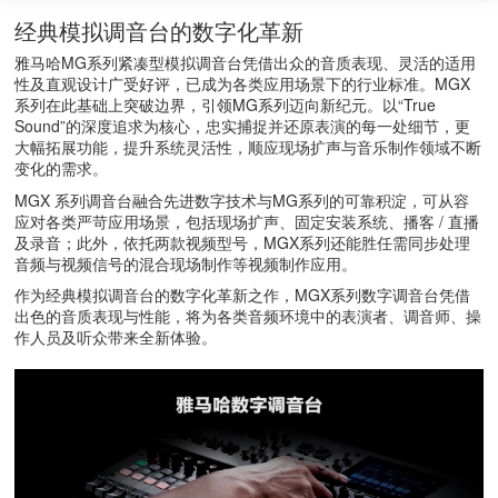
经典模拟调音台的数字化革新
雅马哈MG系列紧凑型模拟调音台凭借出众的音质表现、灵活的适用
性及直观设计广受好评，已成为各类应用场景下的行业标准。MGX
系列在此基础上突破边界，引领MG系列迈向新纪元。以“True
Sound”的深度追求为核心，忠实捕捉并还原表演的每一处细节，更
大幅拓展功能，提升系统灵活性，顺应现场扩声与音乐制作领域不断
变化的需求。
MGX 系列调音台融合先进数字技术与MG系列的可靠积淀，可从容
应对各类严苛应用场景，包括现场扩声、固定安装系统、播客 / 直播
及录音；此外，依托两款视频型号，MGX系列还能胜任需同步处理
音频与视频信号的混合现场制作等视频制作应用。
作为经典模拟调音台的数字化革新之作，MGX系列数字调音台凭借
出色的音质表现与性能，将为各类音频环境中的表演者、调音师、操
作人员及听众带来全新体验。